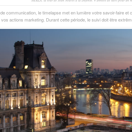
HEKLA, la tour de Jean Nouvel à la Défense. 4 années de suivi pour un rés
il de communication, le timelapse met en lumière votre savoir-faire et
t vos actions marketing. Durant cette période, le suivi doit être extrê