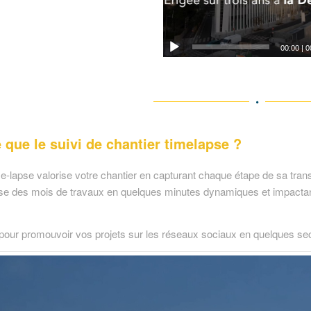
00:00
|
0
 que le suivi de chantier timelapse ?
e-lapse valorise votre chantier en capturant chaque étape de sa transf
e des mois de travaux en quelques minutes dynamiques et impactante
l pour promouvoir vos projets sur les réseaux sociaux en quelques s