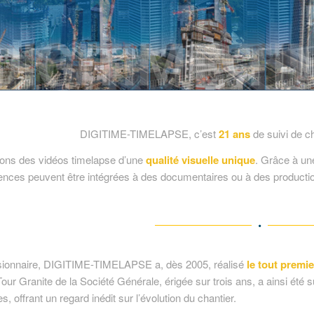
DIGITIME-TIMELAPSE, c’est
21 ans
de suivi de c
ons des vidéos timelapse d’une
qualité visuelle unique
. Grâce à une
nces peuvent être intégrées à des documentaires ou à des productions
visionnaire, DIGITIME-TIMELAPSE a, dès 2005, réalisé
le tout premie
Tour Granite
de la Société Générale, érigée sur trois ans, a ainsi été 
 offrant un regard inédit sur l’évolution du chantier.